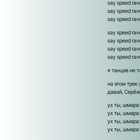
say speed rave
say speed rave
say speed rav
say speed rav
say speed rav
say speed ra
say speed rav
я танцев не 
на этом трек
давай, Серёж
ух ты, шмара у
ух ты, шмара 
ух ты, шмара у
ух ты, шмара у