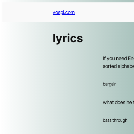
Skip
vospi.com
to
content
lyrics
If you need En
sorted alphabet
bargain
what does he t
bass through