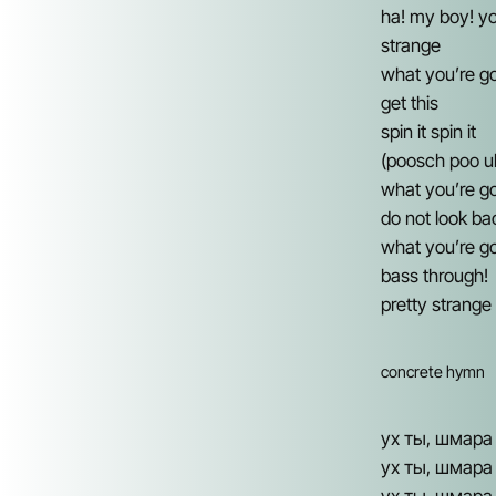
ha! my boy! yo
strange
what you’re g
get this
spin it spin it
(poosch poo uh
what you’re g
do not look ba
what you’re g
bass through!
pretty strange
concrete hymn
ух ты, шмара у
ух ты, шмара у