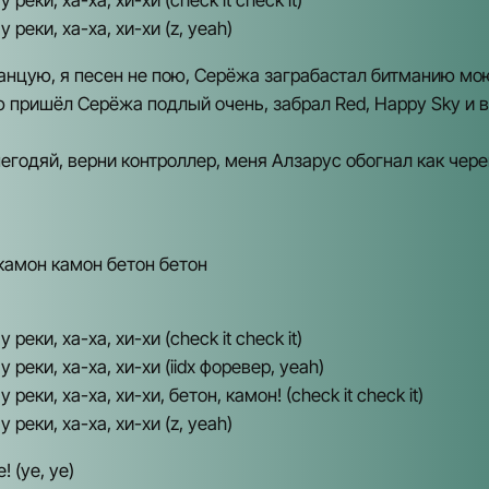
 реки, ха-ха, хи-хи (check it check it)
 реки, ха-ха, хи-хи (z, yeah)
танцую, я песен не пою, Серёжа заграбастал битманию мо
 пришёл Серёжа подлый очень, забрал Red, Happy Sky и в
негодяй, верни контроллер, меня Алзарус обогнал как чер
камон камон бетон бетон
 реки, ха-ха, хи-хи (check it check it)
 реки, ха-ха, хи-хи (iidx форевер, yeah)
 реки, ха-ха, хи-хи, бетон, камон! (check it check it)
 реки, ха-ха, хи-хи (z, yeah)
! (ye, ye)