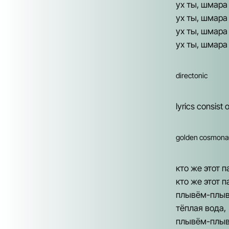
ух ты, шмара у
ух ты, шмара 
ух ты, шмара у
ух ты, шмара у
directonic
lyrics consist
golden cosmona
кто же этот п
кто же этот п
плывём-плыв
тёплая вода,
плывём-плыв