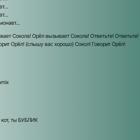
вт…
вт…
смонавт…
ает Сокола! Орёл вызывает Сокола! Ответьте! Ответьте!
орит Орёл! (слышу вас хорошо) Сокол! Говорит Орёл!
amix
 кот, ты БУБЛИК