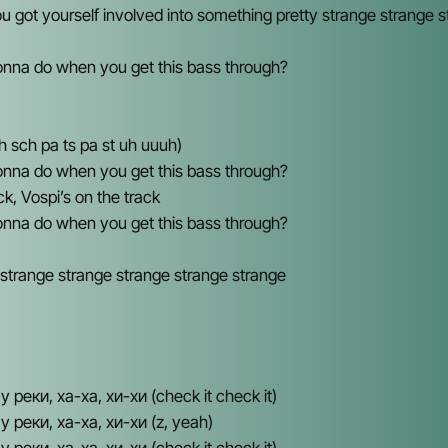
u got yourself involved into something pretty strange strange 
onna do when you get this bass through?
 sch pa ts pa st uh uuuh)
onna do when you get this bass through?
ck, Vospi’s on the track
onna do when you get this bass through?
 strange strange strange strange strange
 реки, ха-ха, хи-хи (check it check it)
 реки, ха-ха, хи-хи (z, yeah)