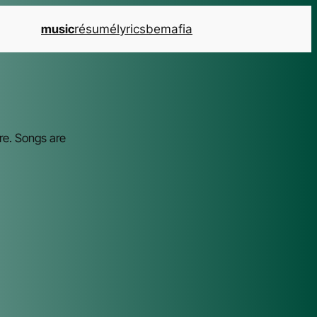
music
résumé
lyrics
bemafia
re. Songs are