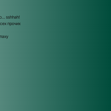
ю… sshhah!
сех прочих
епаху