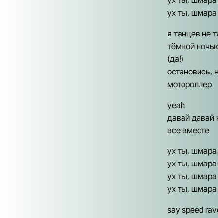
ух ты, шмара у
ух ты, шмара у
я танцев не 
тёмной ночью
(да!)
остановись, 
мотороллер
yeah
давай давай 
все вместе
ух ты, шмара у
ух ты, шмара у
ух ты, шмара у
ух ты, шмара у
say speed rave