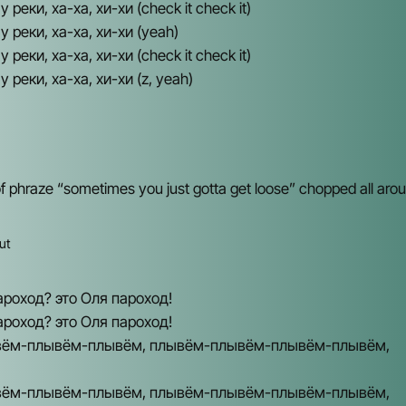
 реки, ха-ха, хи-хи (check it check it)
у реки, ха-ха, хи-хи (yeah)
 реки, ха-ха, хи-хи (check it check it)
 реки, ха-ха, хи-хи (z, yeah)
 of phraze “sometimes you just gotta get loose” chopped all aro
ut
ароход? это Оля пароход!
ароход? это Оля пароход!
ём-плывём-плывём, плывём-плывём-плывём-плывём,
ём-плывём-плывём, плывём-плывём-плывём-плывём,