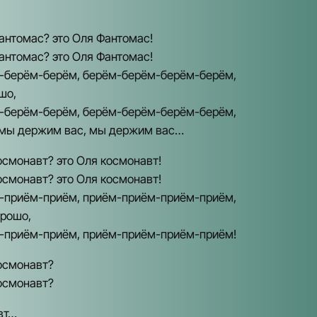
Фантомас? это Оля Фантомас!
Фантомас? это Оля Фантомас!
-берём-берём, берём-берём-берём-берём,
шо,
-берём-берём, берём-берём-берём-берём,
 мы держим вас, мы держим вас…
космонавт? это Оля космонавт!
космонавт? это Оля космонавт!
-приём-приём, приём-приём-приём-приём,
орошо,
-приём-приём, приём-приём-приём-приём!
космонавт?
космонавт?
вт…