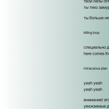
твои лапы от
ты тихо замур
ты больше не
killing loop
специально д
here comes the
miraculous plan
yeah yeah
yeah yeah
внимание! это
уважаемые да