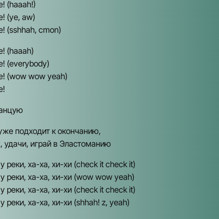
! (haaah!)
! (ye, aw)
e! (sshhah, cmon)
e! (haaah)
e! (everybody)
ve! (wow wow yeah)
e!
танцую
 уже подходит к окончанию,
, удачи, играй в Эластоманию
 реки, ха-ха, хи-хи (check it check it)
у реки, ха-ха, хи-хи (wow wow yeah)
 реки, ха-ха, хи-хи (check it check it)
 реки, ха-ха, хи-хи (shhah! z, yeah)