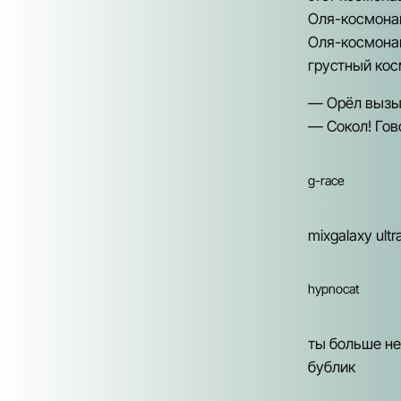
Оля-космона
Оля-космона
грустный ко
— Орёл вызыв
— Сокол! Гов
g-race
mixgalaxy ultr
hypnocat
ты больше не
бублик